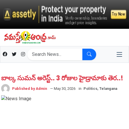
బాల్క సుమన్ అరెస్ట్.. 3 రోజుల హైడ్రామాకు తెర‌..!
Published by Admin
— May 30, 2026
in
Politics, Telangana