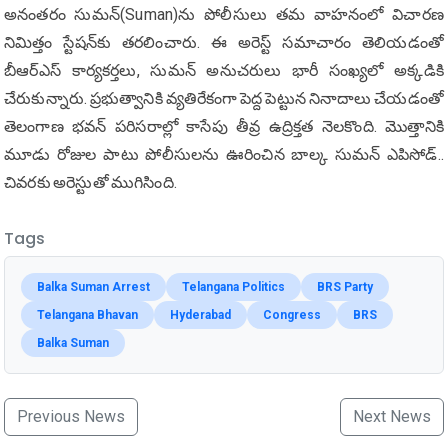
అనంతరం సుమన్‌(Suman)ను పోలీసులు తమ వాహనంలో విచారణ
నిమిత్తం స్టేషన్‌కు తరలించారు. ఈ అరెస్ట్ సమాచారం తెలియడంతో
బీఆర్ఎస్ కార్యకర్తలు, సుమన్ అనుచరులు భారీ సంఖ్యలో అక్కడికి
చేరుకున్నారు. ప్రభుత్వానికి వ్యతిరేకంగా పెద్ద పెట్టున నినాదాలు చేయడంతో
తెలంగాణ భవన్ పరిసరాల్లో కాసేపు తీవ్ర ఉద్రిక్తత నెలకొంది. మొత్తానికి
మూడు రోజుల పాటు పోలీసులను ఊరించిన బాల్క సుమన్ ఎపిసోడ్..
చివరకు అరెస్టుతో ముగిసింది.
Tags
Balka Suman Arrest
Telangana Politics
BRS Party
Telangana Bhavan
Hyderabad
Congress
BRS
Balka Suman
Previous News
Next News