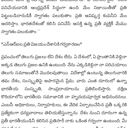
ప‌నిచేయ‌డానికి ఆంధ్రప్రదేశ్ సిద్ధంగా ఉంది. మేం నిజాయితీతో ప్రతి
పెట్టుబడిదారుడికీ స్వాగతం పలుకుతాం. ప్రతి ఆవిష్కర్త కంపెనీని మేం
ఆదరిస్తాం. భారతదేశంతో కలిసి పనిచేసే ఆసక్తి ఉన్న ప్రతీ వ్యక్తికీ మేము
స్వాగతం పలుకుతాం.``
*ఎన్ఆర్ఐల ప్ర‌తి విజ‌యం దేశానికి గ‌ర్వ‌కార‌ణం*
ప్రపంచంలో తెలుగు ప్రజలు లేని దేశం లేదు. ఏ దేశంలో, ఏ ప్రాంతానికి వెళ్లినా
అక్కడ తెలుగు ప్రజల ఉనికి ఉంటుంది. నేను ఎక్కడికెళ్లినా నా పరిచయాలు
తెలుగు సమాజంతోనే మొదలవుతాయి. విదేశాల్లో ఉంటున్న తెలుగువారికి
తమ దేశం, సంస్కృతిపై అపారమైన ప్రేమ. వారు ఎంత దూరంలో ఉన్నా
భారతీయ సంస్కృతి, సాంప్రదాయాలను ప్రతిబింబిస్తారు. దక్షిణ
కొరియాలోని భారతీయ సమాజానికి నా హృదయపూర్వక అభినందనలు.
ఎంబసీ అధికారులు, నిర్వాహకులు, ఈ వేదిక ఏర్పాటుచేసిన ప్రతీ ఒక్కరికి
ప్రత్యేకంగా ధన్యవాదాలు తెలియజేస్తున్నాను. దేశం నుంచి దూరంగా ఉన్న
ప్రతీ భారతీయుడినీ కలిసిన ప్రతిసారీ నాకు ఒకింత గర్వంగా ఉంటుంది. మీ