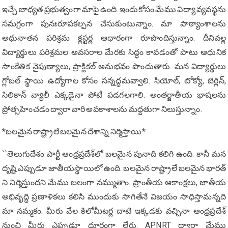
ఇచ్చే బాధ్యత ప్రభుత్వంగా మాపై ఉంది. ఇందుకోసం మేము విద్యా వ్యవస్థను
సమగ్రంగా పునఃరూపకల్పన చేసుకుంటున్నాం. మా పాఠ్యాంశాలను
అధునాతన పరిశ్రమ క్లస్టర్ల ఆధారంగా రూపొందిస్తున్నాం. దీనివల్ల
విద్యార్థులు పరిశ్రమల అవసరాల మేరకు సిద్ధం కావడంతో పాటు ఆధునిక
సాంకేతిక నైపుణ్యాలు, ప్రాక్టికల్ అనుభవం పొందుతారు. మన విద్యార్థులు
గ్లోబల్ స్థాయి ఉద్యోగాల కోసం సన్నద్ధమవ్వాలి. సియోల్, టోక్యో, బెర్లిన్,
సిలికాన్ వ్యాలీ ఎక్కడైనా పోటీ పడగలగాలి. అంతర్జాతీయ భాషలను
ప్రోత్సహించడం ద్వారా వారి అవకాశాలను మ‌ద్ద‌తుగా నిలుస్తున్నాం.
*బలమైన రాష్ట్రాలే బలమైన దేశాన్ని నిర్మిస్తాయి*
``తెలుగుదేశం పార్టీ ఆంధ్రప్రదేశ్‌లో బలమైన పునాది కలిగి ఉంది. కానీ మన
దృష్టి ఎప్పుడూ జాతీయస్థాయిలో ఉంది. బలమైన రాష్ట్రాలే బలమైన భారత్‌
ని నిర్మిస్తుందని మేము బలంగా నమ్ముతాం. ప్రాంతీయ ఆకాంక్షలు, జాతీయ
అభివృద్ధి ప్రణాళికలు కలిసి ముందుకు సాగితేనే విజయం సాధిస్తామన్నది
మా నమ్మకం. మీరు వేల కిలోమీటర్ల దాటి ఇక్కడకు వచ్చినా ఆంధ్రప్రదేశ్‌
నుంచి మీరు ఎప్పుడూ దూరంగా లేరు. APNRT ద్వారా మేము