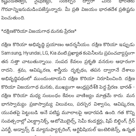
కష్టపడేతత్వం, నైపుణ్యం, సంకల్పం ద్వారా మీరు భారత్‌కు
గౌరవాన్నిఇనుమడింపజేస్తున్నారు. మీ ప్రతి విజయం భారతదేశ ప్రతిష్టను
పెంచుతుంది.
*దక్షిణకొరియా విజయగాథ మనకు ప్రేరణ*
దక్షిణ కొరియా అభివృద్ధి ప్రయాణం ఆద‌ర్శ‌నీయం. ద‌క్షిణ కొరియా ఇప్పుడు
Samsung, Hyundai, LG, Kia వంటి ప్రఖ్యాత కంపెనీలను ప్రపంచ‌వ్యాప్తంగా
త‌న స‌త్తా చాటుతున్నాయి. సంపద కేవలం ప్రకృతి వనరుల ఆధారంగా
రాద‌ని.. శ్రమ, ఆవిష్కరణ, శాస్త్రీయ దృక్పథం, తపన ద్వారానే దేశాలు
అభివృద్ధిపథంలో ముందుంటాయ‌ని ద‌క్షిణ కొరియా నిరూపించింది. దక్షిణ
కొరియా విజయగాథ మనకు, ముఖ్యంగా ఆంధ్రప్రదేశ్‌కి పెద్ద ప్రేరణ. భారత్ -
దక్షిణ కొరియా మధ్య సంబంధం కేవలం వాణిజ్యం మాత్రమే కాదు. మన
భాగస్వామ్యం ప్రజాస్వామ్య విలువలు, పరస్పర విశ్వాసం, ఆవిష్కరణ,
యువతపై పెట్టుబడి అనే పటిష్ట మూలాలపై ఆధారపడి ఉంది. గత కొన్ని
సంవత్సరాల్లో ఎలక్ట్రానిక్స్, ఆటోమొబైల్స్, సెమీ కండక్టర్లు, షిప్ బిల్డింగ్, గ్రీన్
ఎనర్జీ, అడ్వాన్స్ డ్ మ్యానుఫ్యాక్చరింగ్, ఆర్టిఫిషియల్ ఇంటెలిజెన్స్, ఉన్నత