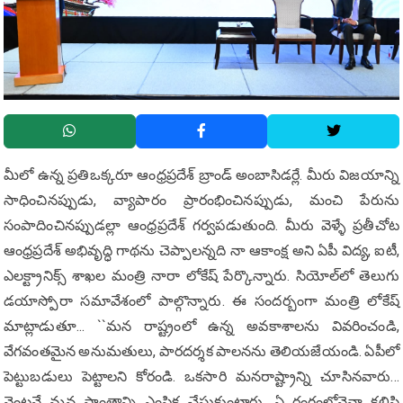
మీలో ఉన్న ప్రతిఒక్కరూ ఆంధ్రప్రదేశ్ బ్రాండ్ అంబాసిడర్లే. మీరు విజయాన్ని
సాధించినప్పుడు, వ్యాపారం ప్రారంభించినప్పుడు, మంచి పేరును
సంపాదించినప్పుడల్లా ఆంధ్రప్రదేశ్ గర్వపడుతుంది. మీరు వెళ్ళే ప్రతీచోట
ఆంధ్రప్రదేశ్ అభివృద్ధి గాథను చెప్పాలన్నది నా ఆకాంక్ష అని ఏపీ విద్య, ఐటీ,
ఎలక్ట్రానిక్స్ శాఖల మంత్రి నారా లోకేష్ పేర్కొన్నారు. సియోల్‌లో తెలుగు
డయాస్పోరా సమావేశంలో పాల్గొన్నారు. ఈ సంద‌ర్బంగా మంత్రి లోకేష్
మాట్లాడుతూ... ``మన రాష్ట్రంలో ఉన్న అవకాశాలను వివరించండి,
వేగవంతమైన అనుమతులు, పారదర్శక పాలనను తెలియజేయండి. ఏపీలో
పెట్టుబడులు పెట్టాలని కోరండి. ఒకసారి మనరాష్ట్రాన్ని చూసినవారు...
వెంటనే మన ప్రాంతాన్ని ఎంపిక చేసుకుంటారు. ఏ రంగంలోనైనా క‌లిసి