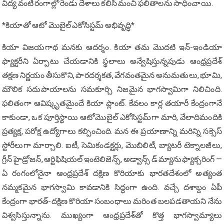
విద్య వంటి రంగాల్లో రెండు దేశాలు కలిసి మంచి ఫలితాలను సాధించాయి.
*కియాతో ఆటో మొబైల్ ఎకోసిస్టమ్ అభివృద్ధి*
కియా విజయగాథ మనకు ఆదర్శం. కియా తమ మొదటి ఇన్-ఇండియా
ఫ్యాక్టరీని ఏర్పాటు చేయడానికి స్థలాలు అన్వేషిస్తున్నపుడు ఆంధ్రప్రదేశ్‌
తక్షణ నిర్ణయం తీసుకొని, పారదర్శకత, వేగవంతమైన అనుమతులు, భూమి,
మౌలిక సదుపాయాలను సమకూర్చి నిజమైన భాగస్వామిగా నిలిచింది.
ఫలితంగా ఆవిష్కృతమైందే కియా ప్లాంట్. కేవలం కార్ల తయారీ కేంద్రంగానే
కాకుండా, ఒక పూర్తిస్థాయి ఆటోమొబైల్ ఎకోసిస్టమ్‌గా మారి, వేలాదిమందికి
ప్రత్యక్ష, పరోక్ష ఉద్యోగాలు కల్పించింది. మన ఈ ప్రయాణాన్ని మరిన్ని సక్సెస్
స్టోరీలుగా మార్చాలి. ఐటీ, సెమికండక్టర్లు, మొబిలిటీ, బ్యాటరీ టెక్నాలజీలు,
గ్రీన్ హైడ్రోజన్, ఆర్టిఫిషియల్ ఇంటెలిజెన్స్, అడ్వాన్స్ డ్ మ్యానుఫ్యాక్చరింగ్ —
ఏ రంగంలోనైనా ఆంధ్రప్రదేశ్ దక్షిణ కొరియాకు భారతదేశంలో అత్యంత
నమ్మకమైన భాగస్వామి కావడానికి సిద్ధంగా ఉంది. వచ్చే దశాబ్దం ఏపీ
కేంద్రంగా భారత్-ద‌క్షిణ కొరియా సంబంధాలు మరింత బలపడతాయని నేను
విశ్వసిస్తున్నాను. ముఖ్యంగా ఆంధ్రప్రదేశ్‌తో కొత్త భాగస్వామ్యాలు