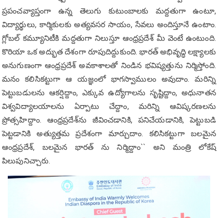
ప్రపంచవ్యాప్తంగా ఉన్న తెలుగు కుటుంబాలకు మద్దతుగా ఉంటూ,
విద్యార్థులు, కార్మికులకు అత్యవసర సాయం, సేవలు అందిస్తూనే ఉంటాం.
గ్లోబల్ కమ్యూనిటీకి మద్దతుగా నిలుస్తూ ఆంధ్రప్రదేశ్ మీ వెంటే ఉంటుంది.
కొరియా ఒక అద్భుత దేశంగా రూపుదిద్దుకుంది. భారత్ అభివృద్ధి లక్ష్యాలకు
అనుగుణంగా ఆంధ్రప్రదేశ్ అవకాశాలతో నిండిన భవిష్యత్తును నిర్మిస్తోంది.
మనం కలిసికట్టుగా ఆ యజ్ఞంలో భాగస్వాములం అవుదాం. మరిన్ని
పెట్టుబడులను ఆకర్షిద్దాం, ఎక్కువ ఉద్యోగాలను సృష్టిద్దాం, అధునాతన
విశ్వవిద్యాలయాలను ఏర్పాటు చేద్దాం, మరిన్ని ఆవిష్కరణలను
ప్రోత్సహిద్దాం. ఆంధ్రప్రదేశ్‌ను జీవించడానికి, పనిచేయడానికి, పెట్టుబడి
పెట్టడానికి అత్యుత్తమ ప్రదేశంగా మార్చుదాం. కలిసికట్టుగా బలమైన
ఆంధ్రప్రదేశ్‌, బలమైన భారత్‌ ను నిర్మిద్దాం`` అని మంత్రి లోకేష్
పిలుపునిచ్చారు.