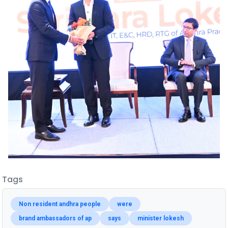
Tags
Non resident andhra people
were
brand ambassadors of ap
says
minister lokesh