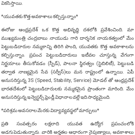
వికసిస్తాయి.
*యువతకు కొత్త అవకాశాలు కల్పిస్తున్నాం*
ఈరోజు ఆంధ్రప్రదేశ్ ఒక కొత్త అభివృద్ధి దశలోకి ప్రవేశించింది. మా
ముఖ్యమంత్రి చంద్రబాబు నాయుడు గారి దార్శనిక నాయకత్వంలో మేం
పెట్టుబడిదారుల నమ్మకాన్ని తిరిగి పొంది, యువతకు కొత్త అవకాశాలను
కల్పిస్తున్నాం. ప్రపంచ పెట్టుబడిదారులు ఇటీవల చూస్తున్న వేగంగా
నిర్ణయాలు తీసుకోవడం (స్పీడ్), పాలనా స్థిరత్వం (స్టెబిలిటీ), పెట్టుబడి
తర్వాత నాణ్యమైన సేవ (సర్వీస్)లు మ‌న రాష్ట్రంలో ఉన్నాయి. ఏపీ
అనుస‌రిస్తున్న‌ 3S (Speed, Stability, Service) మోడల్ తో ఆంధ్రప్రదేశ్
భారతదేశంలో పెట్టుబడిదారులకు నమ్మకమైన ప్రాంతంగా మారింది. మేం
అనుసరిస్తున్న ఇన్వెస్టర్స్ ఫ్రెండ్లీ విధానాల వల్లే ఇది సాధ్యమైంది.
*పరిశ్రమ అవసరాల మేరకు విద్యావ్యవస్థలో మార్పులు*
ప్రతి సంవత్సరం లక్షలాది యువత ఉద్యోగ ప్రపంచంలోకి
అడగుపెడుతున్నారు. వారికి అర్హతల ఆధారంగా నైపుణ్యాలు, అవకాశాలు