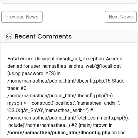
Previous News
Next News
Recent Comments
Fatal error
: Uncaught mysqli_sql_exception: Access
denied for user 'namasthea_andhra_web'@'localhost'
(using password: YES) in
/home/namasthea/public_html/dbconfig.php:16 Stack
trace: #0
/home/namasthea/public_html/dbconfig.php(16):
mysqli->__construct('localhost', 'namasthea_andhr...',
'O$JXgAt_ShVG', 'namasthea_andhr...') #1
/home/namasthea/public_html/fetch_comments.php(6):
include('/home/namasthea...') #2 {main} thrown in
/home/namasthea/public_html/dbconfig.php
on line