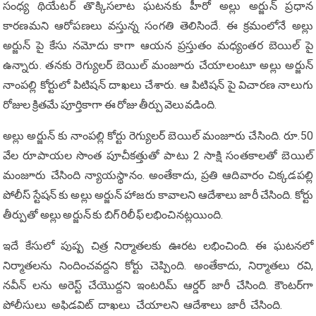
సంధ్య థియేటర్ తొక్కిసలాట ఘటనకు హీరో అల్లు అర్జున్ ప్రధాన
కారణమని ఆరోపణలు వస్తున్న సంగతి తెలిసిందే. ఈ క్రమంలోనే అల్లు
అర్జున్ పై కేసు నమోదు కాగా ఆయన ప్రస్తుతం మధ్యంతర బెయిల్ పై
ఉన్నారు. తనకు రెగ్యులర్ బెయిల్ మంజూరు చేయాలంటూ అల్లు అర్జున్
నాంపల్లి కోర్టులో పిటిషన్ దాఖలు చేశారు. ఆ పిటిషన్ పై విచారణ నాలుగు
రోజుల క్రితమే పూర్తికాగా ఈ రోజు తీర్పు వెలువడింది.
అల్లు అర్జున్ కు నాంపల్లి కోర్టు రెగ్యులర్ బెయిల్ మంజూరు చేసింది. రూ.50
వేల రూపాయల సొంత పూచీకత్తుతో పాటు 2 సాక్షి సంతకాలతో బెయిల్
మంజూరు చేసింది న్యాయస్థానం. అంతేకాదు, ప్రతి ఆదివారం చిక్కడపల్లి
పోలీస్ స్టేషన్ కు అల్లు అర్జున్ హాజరు కావాలని ఆదేశాలు జారీ చేసింది. కోర్టు
తీర్పుతో అల్లు అర్జున్ కు బిగ్ రిలీఫ్ లభించినట్లయింది.
ఇదే కేసులో పుష్ప చిత్ర నిర్మాతలకు ఊరట లభించింది. ఈ ఘటనలో
నిర్మాతలను నిందించవద్దని కోర్టు చెప్పింది. అంతేకాదు, నిర్మాతలు రవి,
నవీన్ లను అరెస్ట్ చేయొద్దని ఇంటరిమ్ ఆర్డర్ జారీ చేసింది. కౌంటర్‌గా
పోలీసులు అఫిడవిట్ దాఖలు చేయాలని ఆదేశాలు జారీ చేసింది.