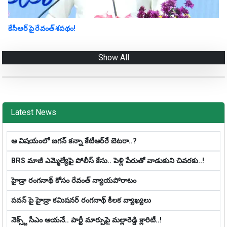
కేసీఆర్ పై రేవంత్ శపథం!
Show All
Latest News
ఆ విష‌యంలో జ‌గ‌న్ క‌న్నా కేటీఆర్‌రే బెట‌రా..?
BRS మాజీ ఎమ్మెల్యేపై పోలీస్ కేసు.. పెళ్లి పేరుతో వాడుకుని చివ‌ర‌కు..!
హైడ్రా రంగనాథ్ కోసం రేవంత్ న్యాయపోరాటం
పవన్ పై హైడ్రా కమిషనర్ రంగనాథ్ కీలక వ్యాఖ్యలు
నెక్స్ట్ సీఎం ఆయనే.. పార్టీ మార్పుపై మ‌ల్లారెడ్డి క్లారిటీ..!