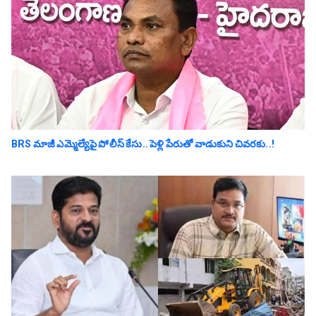
BRS మాజీ ఎమ్మెల్యేపై పోలీస్ కేసు.. పెళ్లి పేరుతో వాడుకుని చివ‌ర‌కు..!