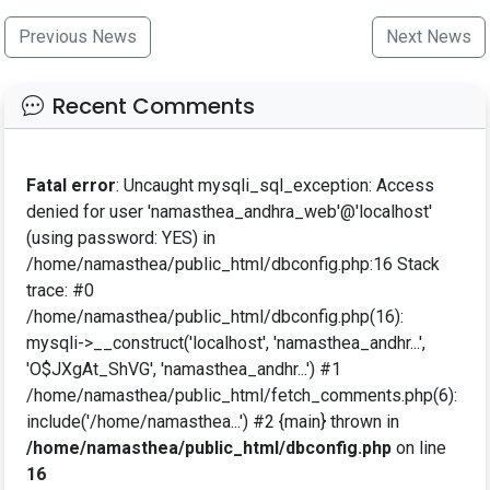
Previous News
Next News
Recent Comments
Fatal error
: Uncaught mysqli_sql_exception: Access
denied for user 'namasthea_andhra_web'@'localhost'
(using password: YES) in
/home/namasthea/public_html/dbconfig.php:16 Stack
trace: #0
/home/namasthea/public_html/dbconfig.php(16):
mysqli->__construct('localhost', 'namasthea_andhr...',
'O$JXgAt_ShVG', 'namasthea_andhr...') #1
/home/namasthea/public_html/fetch_comments.php(6):
include('/home/namasthea...') #2 {main} thrown in
/home/namasthea/public_html/dbconfig.php
on line
16