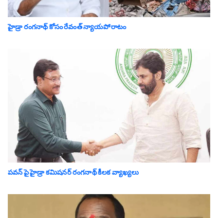
హైడ్రా రంగనాథ్ కోసం రేవంత్ న్యాయపోరాటం
పవన్ పై హైడ్రా కమిషనర్ రంగనాథ్ కీలక వ్యాఖ్యలు