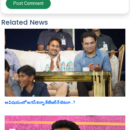
Post Comment
Related News
ఆ విష‌యంలో జ‌గ‌న్ క‌న్నా కేటీఆర్‌రే బెట‌రా..?