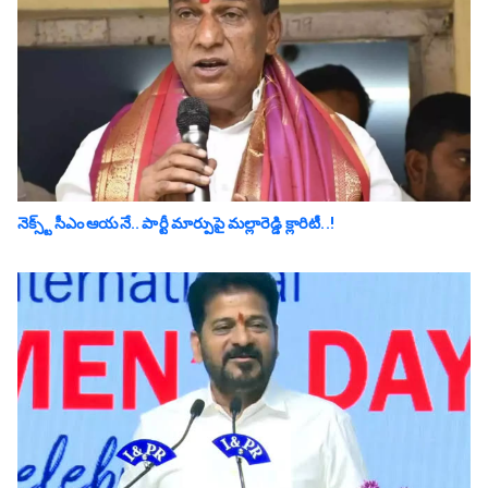
నెక్స్ట్ సీఎం ఆయనే.. పార్టీ మార్పుపై మ‌ల్లారెడ్డి క్లారిటీ..!