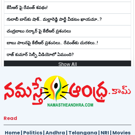
కేసీఆర్ పై రేవంత్ శపథం!
గులాబీ బాస్‌కు షాక్.. మల్లారెడ్డి పార్టీ వీడ‌టం ఖాయ‌మా..?
చంద్రబాబు సర్కార్ పై కేటీఆర్ ప్రశంసలు
బాబు పాలనపై కేటీఆర్ ప్రశంసలు.. రేవంత్‌కు చుర‌క‌లు..!
రాజ్ కుమార్ సెల్ఫీ వీడియోలో ఏముంది?
Show All
Read
Home
|
Politics
|
Andhra
|
Telangana
|
NRI
|
Movies