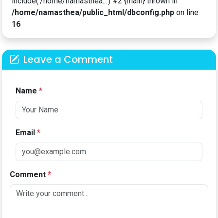
include('/home/namasthea...') #2 {main} thrown in
/home/namasthea/public_html/dbconfig.php
on line
16
Leave a Comment
Name
*
Email
*
Comment
*