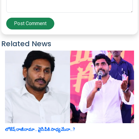
Post Comment
Related News
లోకేష్ రాజీనామా.. వైసీపీకి సాధ్య‌మేనా..?