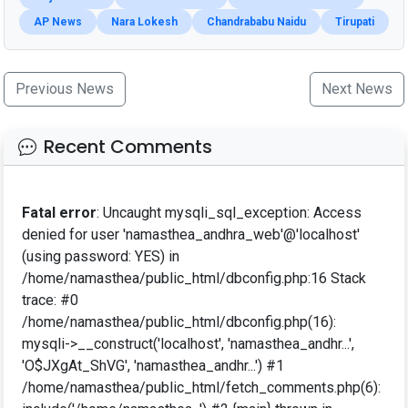
AP News
Nara Lokesh
Chandrababu Naidu
Tirupati
Previous News
Next News
Recent Comments
Fatal error
: Uncaught mysqli_sql_exception: Access
denied for user 'namasthea_andhra_web'@'localhost'
(using password: YES) in
/home/namasthea/public_html/dbconfig.php:16 Stack
trace: #0
/home/namasthea/public_html/dbconfig.php(16):
mysqli->__construct('localhost', 'namasthea_andhr...',
'O$JXgAt_ShVG', 'namasthea_andhr...') #1
/home/namasthea/public_html/fetch_comments.php(6):