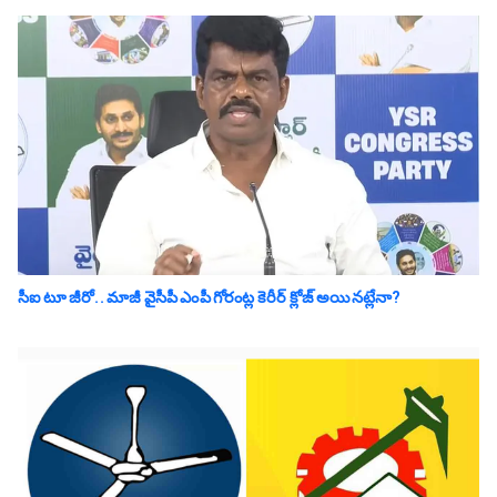
సీఐ టూ జీరో.. మాజీ వైసీపీ ఎంపీ గోరంట్ల కెరీర్ క్లోజ్ అయిన‌ట్లేనా?