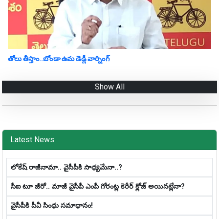
తోలు తీస్తాం..బోండా ఉమ డెడ్లీ వార్నింగ్
Show All
Latest News
లోకేష్ రాజీనామా.. వైసీపీకి సాధ్య‌మేనా..?
సీఐ టూ జీరో.. మాజీ వైసీపీ ఎంపీ గోరంట్ల కెరీర్ క్లోజ్ అయిన‌ట్లేనా?
వైసీపీకి పీవీ సింధు సమాధానం!