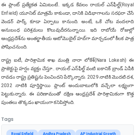
ఈ ప్లాంట్ ప్రత్యేకత ఏమిటంటే.. ఇక్కడ కేవలం రాయల్ ఎన్‌ఫీల్డ్(Royal
Enfield) యూనిట్ మాత్రమే కాకుండా, దానికి విడిభాగాలను సరఫరా చేసే
వెండర్ పార్క్ కూడా ఏర్పాటు కానుంది. అంటే, ఒకే చోట వందలాది
అనుబంధ పరిశ్రమలు కొలువుదీరనున్నాయి. ఇది రాబోయే రోజుల్లో
ఆంధ్రప్రదేశ్‌ను అంతర్జాతీయ ఆటోమొబైల్ హబ్‌గా మార్చడంలో కీలక పాత్ర
పోషించనుంది.
రాష్ట్ర ఐటీ, పారిశ్రామిక శాఖ మంత్రి నారా లోకేశ్(Nara Lokesh) ఈ
ప్రాజెక్టుపై హర్షం వ్యక్తం చేస్తూ.. రాయల్ ఎన్‌ఫీల్డ్ వంటి ఐకానిక్ బ్రాండ్ ఏపీకి
రావడం రాష్ట్ర ప్రతిష్టను పెంచిందని పేర్కొన్నారు. 2029 నాటికి మొదటి దశ,
2032 నాటికి పూర్తిస్థాయి ప్లాంట్ అందుబాటులోకి వచ్చేలా లక్ష్యంగా
పెట్టుకున్నారు. ఈ పరిణామంతో దక్షిణ ఆంధ్రప్రదేశ్ పారిశ్రామికంగా కొత్త
పుంతలు తొక్కడం ఖాయంగా కనిపిస్తోంది.
Tags
Royal Enfield
Andhra Pradesh
AP Industrial Growth