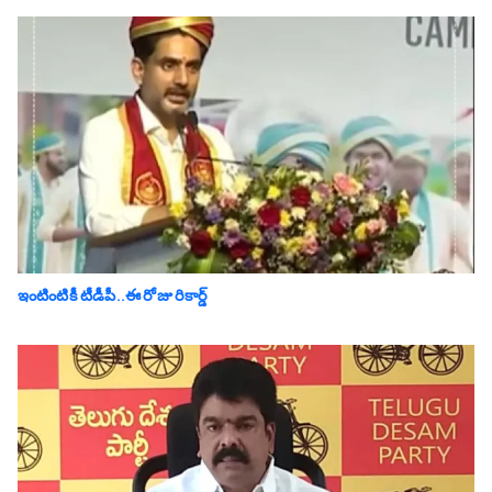
ఇంటింటికీ టీడీపీ..ఈ రోజు రికార్డ్