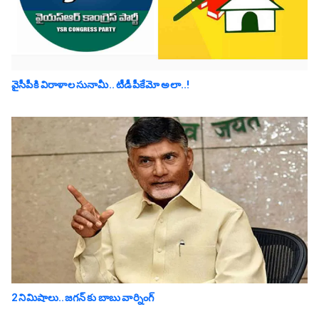
వైసీపీకి విరాళాల సునామీ.. టీడీపీకేమో అలా..!
2 నిమిషాలు..జగన్ కు బాబు వార్నింగ్