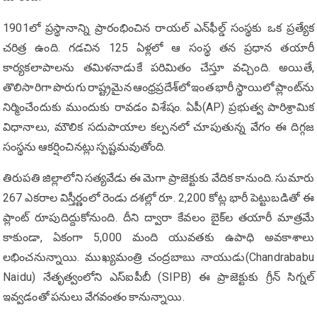
1901లో ప్రస్థానాన్ని ప్రారంభించిన రాయల్ ఎన్‌ఫీల్డ్ సంస్థకు ఒక ప్రత్యేక
చరిత్ర ఉంది. గడచిన 125 ఏళ్లలో ఆ సంస్థ తన ప్రధాన తయారీ
కార్యకలాపాలను తమిళనాడుకే పరిమితం చేస్తూ వచ్చింది. అయితే,
తొలిసారిగా పొరుగు రాష్ట్రమైన ఆంధ్రప్రదేశ్‌లో ఇంత భారీ స్థాయిలో ప్లాంట్‌ను
నిర్మించేందుకు ముందుకు రావడం విశేషం. ఏపీ(AP) ప్రభుత్వ పారిశ్రామిక
విధానాలు, మౌలిక సదుపాయాల కల్పనలో చూపుతున్న వేగం ఈ దిగ్గజ
సంస్థను ఆకర్షించినట్లు స్పష్టమవుతోంది.
తిరుపతి జిల్లాలోని సత్యవేడు ఈ మెగా ప్రాజెక్టుకు వేదిక కానుంది. సుమారు
267 ఎకరాల విస్తీర్ణంలో రెండు దశల్లో రూ. 2,200 కోట్ల భారీ పెట్టుబడితో ఈ
ప్లాంట్ రూపుదిద్దుకోనుంది. దీని ద్వారా కేవలం బైక్‌ల తయారీ మాత్రమే
కాకుండా, ఏకంగా 5,000 మంది యువతకు ఉపాధి అవకాశాలు
లభించనున్నాయి. ముఖ్యమంత్రి చంద్రబాబు నాయుడు(Chandrababu
Naidu) నేతృత్వంలోని ఎస్‌ఐపీబీ (SIPB) ఈ ప్రాజెక్టుకు గ్రీన్ సిగ్నల్
ఇవ్వడంతో పనులు వేగవంతం కానున్నాయి.