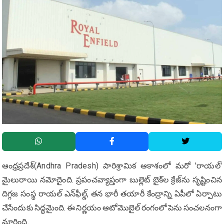
ఆంధ్రప్రదేశ్(Andhra Pradesh) పారిశ్రామిక ఆకాశంలో మరో 'రాయల్'
మైలురాయి నమోదైంది. ప్రపంచవ్యాప్తంగా బుల్లెట్ బైక్‌ల క్రేజ్‌ను సృష్టించిన
దిగ్గజ సంస్థ రాయల్ ఎన్‌ఫీల్డ్, తన భారీ తయారీ కేంద్రాన్ని ఏపీలో ఏర్పాటు
చేసేందుకు సిద్ధమైంది. ఈ నిర్ణయం ఆటోమొబైల్ రంగంలో పెను సంచలనంగా
మారింది.