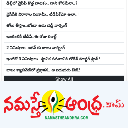
ఢిల్లీలో వైసీపీ కొత్త నాట‌కం.. దాని కోస‌మేనా..?
వైసీపీకి విరాళాల సునామీ.. టీడీపీకేమో అలా..!
తోలు తీస్తాం..బోండా ఉమ డెడ్లీ వార్నింగ్
ఇంటింటికీ టీడీపీ..ఈ రోజు రికార్డ్
2 నిమిషాలు..జగన్ కు బాబు వార్నింగ్
ఇంటికో 3 నిమిషాలు.. స్థానిక స‌మ‌రానికి లోకేశ్ మాస్ట‌ర్ ప్లాన్‌.!
బాబు క్యాబినెట్‌లో ప్ర‌క్షాళ‌న‌.. ఆ ఐదుగురు ఔట్‌.!
Show All