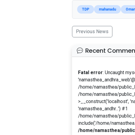
TDP
mahanadu
Oma
Previous News
Recent Commen
Fatal error
: Uncaught mys
'namasthea_andhra_web'@'l
/home/namasthea/public_ht
/home/namasthea/public_h
>__construct('localhost', '
'namasthea_andhr...') #1
/home/namasthea/public_
include('/home/namasthea...
/home/namasthea/public