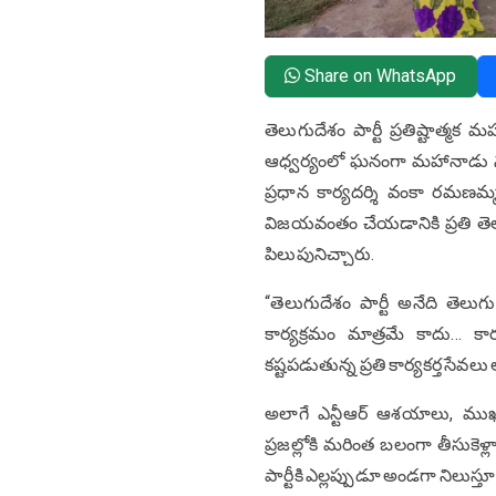
Share on WhatsApp
తెలుగుదేశం పార్టీ ప్రతిష్టాత్మ
ఆధ్వర్యంలో ఘనంగా మహానాడు నిర
ప్రధాన కార్యదర్శి వంకా రమణమ
విజయవంతం చేయడానికి ప్రతి తెలుగ
పిలుపునిచ్చారు.
“తెలుగుదేశం పార్టీ అనేది తెలుగ
కార్యక్రమం మాత్రమే కాదు… కార్
కష్టపడుతున్న ప్రతి కార్యకర్త సే
అలాగే ఎన్టీఆర్ ఆశయాలు, ముఖ్య
ప్రజల్లోకి మరింత బలంగా తీసుకెళ్లా
పార్టీకి ఎల్లప్పుడూ అండగా నిలుస్తూ