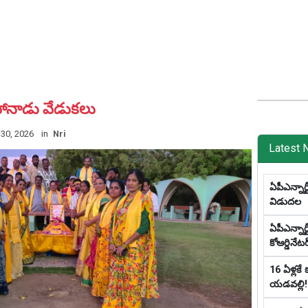
ానాడు వేడుకలు
30, 2026
in
Nri
Latest 
ఏపీఎన్నార్
విడుదల
ఏపీఎన్నార
కోఆర్డినేట
16 ఏళ్లకే
యడవల్లి!