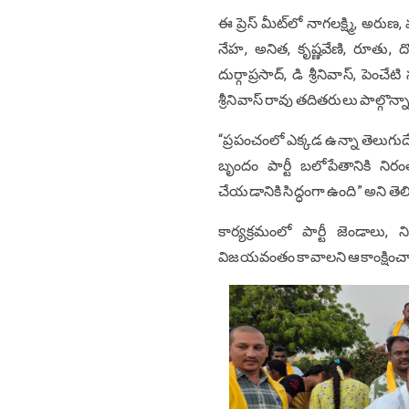
ఈ ప్రెస్ మీట్‌లో నాగలక్ష్మి, అరు
నేహ, అనిత, కృష్ణవేణి, రూతు, దొం
దుర్గాప్రసాద్, డి శ్రీనివాస్, ప
శ్రీనివాస్ రావు తదితరులు పాల్గొన్న
“ప్రపంచంలో ఎక్కడ ఉన్నా తెలుగుదే
బృందం పార్టీ బలోపేతానికి ని
చేయడానికి సిద్ధంగా ఉంది” అని తెల
కార్యక్రమంలో పార్టీ జెండాలు
విజయవంతం కావాలని ఆకాంక్షించా