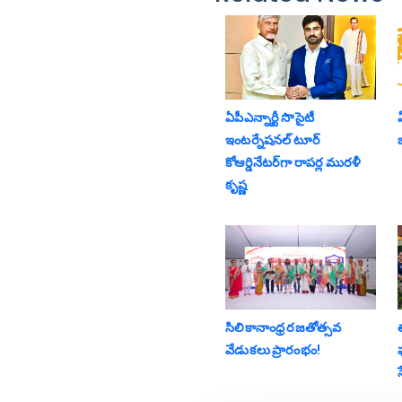
ఏపీఎన్నార్టీ సొసైటీ
ఏ
ఇంటర్నేషనల్ టూర్
కోఆర్డినేటర్‌గా రాపర్ల మురళీ
కృష్ణ
సిలికానాంధ్ర రజతోత్సవ
వేడుకలు ప్రారంభం!