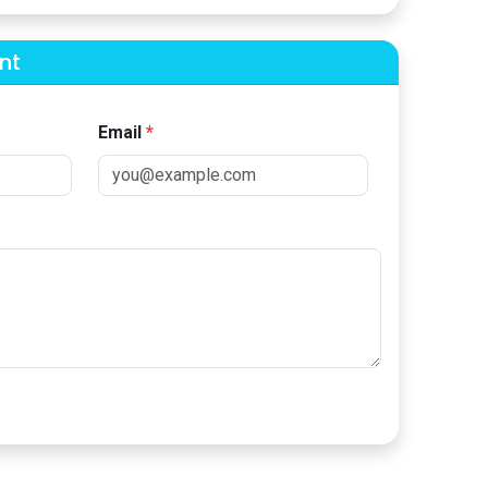
nt
Email
*