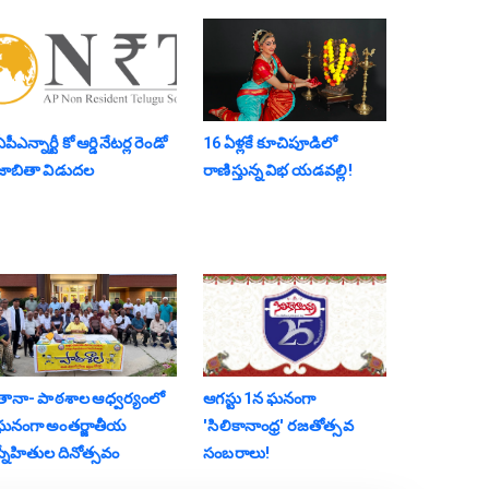
పీఎన్నార్టీ కో ఆర్డినేటర్ల రెండో
16 ఏళ్లకే కూచిపూడిలో
జాబితా విడుదల
రాణిస్తున్న విభ యడవల్లి!
తానా- పాఠశాల ఆధ్వర్యంలో
ఆగస్టు 1న ఘనంగా
ఘనంగా అంతర్జాతీయ
'సిలికానాంధ్ర' రజతోత్సవ
స్నేహితుల దినోత్సవం
సంబరాలు!