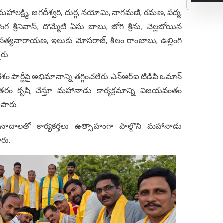
ణ, మహాలక్ష్మి, జగదీశ్వరి, దుర్గ, నయోమి, నాగమణి, రమణ, పద్మ,
గ శ్రీనివాస్, దొమ్మేటి ఏసు బాబు, జోగి శ్రీను, చెల్లబోయిన
ెంచేటి సత్యనారాయణ, ఇలుకు మోసరాజ్, శీలం రాంబాబు, ఉల్లింగి
ారు.
శం పార్టీపై అభిమానాన్ని తగ్గించలేరు. ఎన్ఆర్ఐ టిడిపి ఒమాన్
రంతరం కృషి చేస్తూ మహానాడు కార్యక్రమాన్ని విజయవంతం
ిపారు.
, నినాదాలతో కార్యకర్తలు ఉత్సాహంగా పాల్గొని మహానాడు
రు.