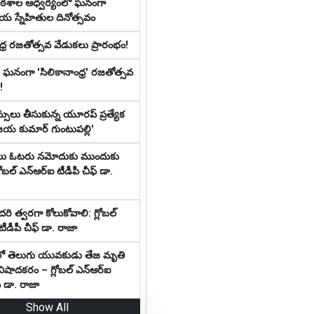
ాఠశాల ఆధ్వర్యంలో ఘనంగా
ీయ స్నేహితుల దినోత్సవం
ధ్ర రజతోత్సవ వేడుకలు ప్రారంభం!
న ఘనంగా 'సిలికానాంధ్ర' రజతోత్సవ
!
్సులు తీసుకున్న యూరప్ ప్రత్యేక
 'జయ కుమార్ గుంటుపల్లి'
లు ఓటరు నమోదుకు ముందుకు
లోబల్ ఎన్ఆర్ఐ టీడీపీ చీఫ్ డా.
దరి త్వరగా కోలుకోవాలి: గ్లోబల్
ీడీపీ చీఫ్ డా. రాజా
లో తెలుగు యువకుడు తేజ మృతి
ిషాదకరం – గ్లోబల్ ఎన్ఆర్ఐ
్ డా. రాజా
Show All