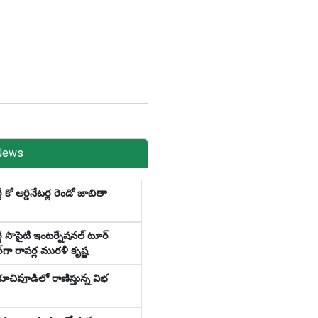
News
టీ కో ఆర్డినేటర్ల రెండో జాబితా
్టీ సొసైటీ ఇంటర్నేషనల్ టూర్
ర్‌గా రాపర్ల మురళీ కృష్ణ
 కూచిపూడిలో రాణిస్తున్న విభ