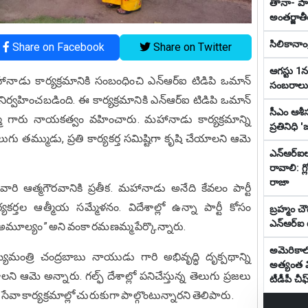
తానా- ప
అంతర్జాత
సిలికానాం
Share on Facebook
Share on Twitter
ఆగస్టు 1
క మహానాడు కార్యక్రమానికి సంబంధించి ఎన్ఆర్ఐ టిడిపి ఒమాన్
సంబరాలు
్వహించబడింది. ఈ కార్యక్రమానికి ఎన్ఆర్ఐ టిడిపి ఒమాన్
సీఎం ఆశీస
్మ గారు నాయకత్వం వహించారు. మహానాడు కార్యక్రమాన్ని
ప్రతినిధి
ు తమ్ముడు, ప్రతి కార్యకర్త సమిష్టిగా కృషి చేయాలని ఆమె
ఎన్ఆర్ఐ
రావాలి: గ్
రాజా
ువారి ఆత్మగౌరవానికి ప్రతీక. మహానాడు అనేది కేవలం పార్టీ
యకర్తల ఆత్మీయ సమ్మేళనం. విదేశాల్లో ఉన్నా పార్టీ కోసం
బ్రహ్మం చౌ
ఎన్ఆర్ఐ ట
వలు అమూల్యం” అని వంకా రమణమ్మ పేర్కొన్నారు.
అమెరికా
మంత్రి చంద్రబాబు నాయుడు గారి అభివృద్ధి దృక్పథాన్ని
అత్యంత వ
లని ఆమె అన్నారు. గల్ఫ్ దేశాల్లో పనిచేస్తున్న తెలుగు ప్రజలు
టీడీపీ చీఫ
 సేవా కార్యక్రమాల్లో చురుకుగా పాల్గొంటున్నారని తెలిపారు.