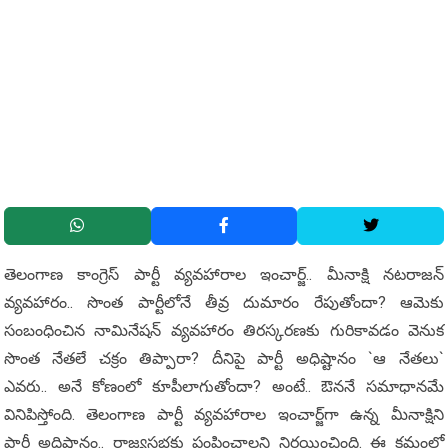
తెలంగాణ కాంగ్రెస్ పార్టీ వ్య‌వ‌హారాల ఇంచార్జ్‌.. మీనాక్షి న‌ట‌రాజన్
వ్య‌వ‌హారం.. సొంత పార్టీలోనే తీవ్ర దుమారం రేపుతోందా? ఆమెకు
సంబంధించిన నామినేష‌న్ వ్య‌వ‌హారం తిర‌స్క‌ర‌ణ‌కు గురికావ‌డం వెనుక
సొంత నేత‌లే చక్రం తిప్పారా? దీనిపై పార్టీ అధిష్టానం `ఆ నేత‌లు`
ఎవ‌రు.. అనే కోణంలో కూపీలాగుతోందా? అంటే.. ఔన‌నే స‌మాధాన‌మే
వినిపిస్తోంది. తెలంగాణ పార్టీ వ్య‌వ‌హారాల ఇంచార్జ్‌గా ఉన్న మీనాక్షిని
పార్టీ అధిష్టానం.. రాజ్య‌స‌భ‌కు పంపించాల‌ని నిర్ణ‌యించింది. ఈ క్ర‌మంలో