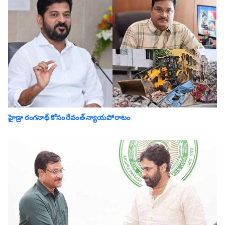
హైడ్రా రంగనాథ్ కోసం రేవంత్ న్యాయపోరాటం