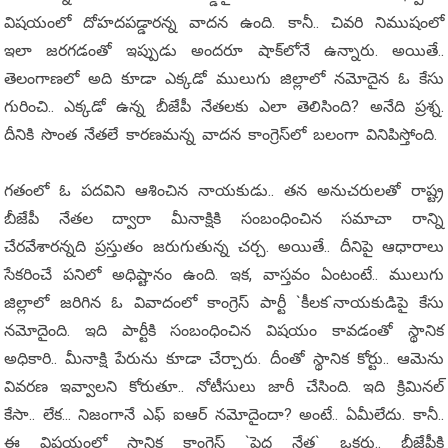
విష‌యంలో దోహ‌ద‌ప‌డ్డార‌న్న వాద‌న ఉంది. కానీ.. చివ‌రి నిముషంలో
ఇలా జ‌రగ‌డంతో ఇప్పుడు అంద‌రూ షాక్‌లోనే ఉన్నారు. అయితే..
తెలంగాణ‌లో అది కూడా ఎక్క‌డో ములుగు జిల్లాలో న‌మోదైన ఓ కేసు
గురించి.. ఎక్క‌డో ఉన్న బీజేపీ నేత‌ల‌కు ఎలా తెలిసింది? అనేది ప్ర‌శ్న‌.
దీనికి సొంత నేత‌లే కార‌ణ‌మ‌న్న వాద‌న కాంగ్రెస్‌లో బ‌లంగా వినిపిస్తోంది.
గ‌తంలో ఓ ప‌ద‌విని ఆశించిన నాయ‌కుడు.. త‌న అనుచ‌రుల‌తో రాష్ట్ర
బీజేపీ నేత‌ల ద్వారా మీనాక్షికి సంబంధించిన స‌మాచా రాన్ని
చేర‌వేశార‌న్న‌ది ప్ర‌స్తుతం జ‌రుగుతున్న చ‌ర్చ‌. అయితే.. దీనిపై ఆధారాలు
సేక‌రించే ప‌నిలో అధిష్టానం ఉంది. ఇక‌, వాస్త‌వం ఏంటంటే.. ములుగు
జిల్లాలో జ‌రిగిన ఓ వివాదంలో కాంగ్రెస్ పార్టీ `కీల‌క‌`నాయ‌కుడిపై కేసు
న‌మోదైంది. ఇది పార్టీకి సంబంధించిన విష‌యం కావ‌డంతో స్థానిక
అధికారి.. మీనాక్షి పేరును కూడా చేర్చారు. దీంతో స్థానిక కోర్టు.. ఆమెను
వివ‌ర‌ణ ఇవ్వాల‌ని కోరుతూ.. నోటీసులు జారీ చేసింది. ఇది క్రిమిన‌ల్
కేసా.. లేక‌... నిజంగానే ఎఫ్ ఐఆర్ న‌మోదైందా? అంటే.. ఏమీలేదు. కానీ..
ఈ విష‌యంలో స్థానిక కాంగ్రెస్ `పెద్ద నేత‌` ఒక‌రు.. బీజేపీకి