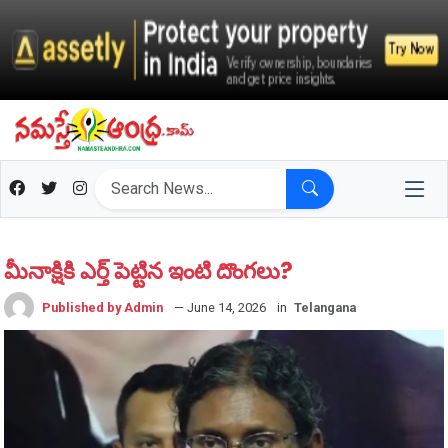
మీనాక్షికి ఎర్త్ పెట్టిన‌ ఇంటి దొంగ‌లు?
Published by Admin
— June 14, 2026
in
Telangana