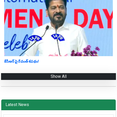
కేసీఆర్ పై రేవంత్ శపథం!
Show All
Latest News