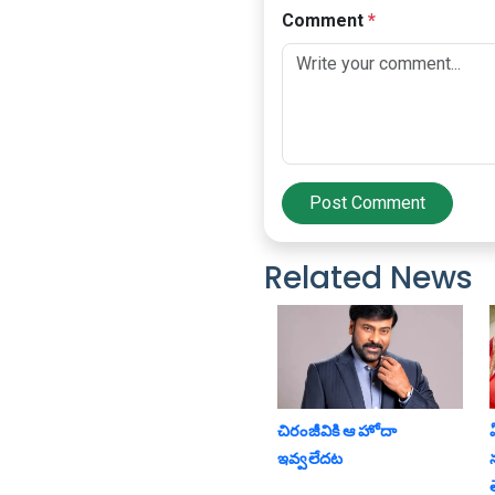
Comment
*
Post Comment
Related News
చిరంజీవికి ఆ హోదా
ఏ
ఇవ్వలేదట
న
త