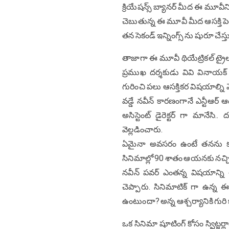
క్రియేషన్స్ బ్యానర్ మీద ఈ మూవీని స్
చెబుతున్న ఈ మూవీ మీద ఆసక్తి పెరు
తన సెకండ్ ఇన్నింగ్స్ ను షురూ చేస్తు
తాజాగా ఈ మూవీ థియేట్రికల్ ట్రైలర్ 
ప్రముఖ దర్శకుడు వివి వినాయక
గురించి పలు ఆసక్తికర విషయాల్ని వెల
వడ్డే నవీన్ కారణంగానే ఎన్టీఆర్
అసిస్టెంట్ డైరెక్టర్ గా మానేసి.
వెల్లడించారు.
ఏమైనా అవసరం ఉంటే తనను కలవాల
సినిమాల్లో 90 శాతం ఆయనకు నచ్చి చ
నవీన్ పవర్ ఎంతన్న విషయాన్ని చ
చెప్పారు. సినిమాటిక్ గా ఉన్న 
ఉంటుందా? అన్న ఆశ్చర్యానికి గుర
ఒక సినిమా షూటింగ్ కోసం స్విట్జర్లా