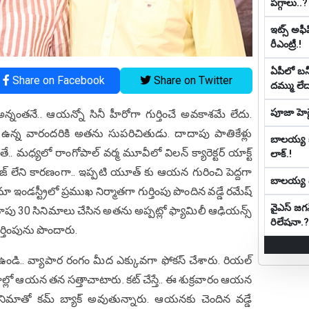
పగ్గాలు..?
ఇట్స్ అఫీ
రీఎంట్రీ.!
ఏపీలో బ‌న్నీ
Share on Facebook
Share on Twitter
ద‌మ్ము లే
పూజా హెగ్డ
అన్నంతనే.. ఆయన్నో సినీ హీరోగా గుర్తించే అవకాశమే లేదు.
ఉన్న వారందరికి అతను సుపరిచితుడు. దాదాపు పాతికేళ్లు
బాల‌య్య కూ
మధ్యలో రాంగోపాల్ వర్మ మూవీలో విలన్ క్యారెక్టర్ యాక్ట్
లాక్.!
బజ్ లేని కారణంగా.. ఇప్పటి యూత్ కు ఆయన గురించి పెద్దగా
బాల‌య్య డే
 ఇండస్ట్రీలో ప్రముఖ నిర్మాతగా గుర్తింపు పొందిన వడ్డే రమేష్
వైఎస్ జగన
ాదాపు 30 సినిమాలు చేసిన అతను అప్పట్లో ఫ్యామిలీ ఆఢియన్స్
రిలేషనా.?
ర్తింపును పొందారు.
డి.. వ్యాపార రంగం మీద ఎక్కువగా ఫోకస్ చేశారు. రియల్
గాల్లో ఆయన తన సత్తాచాటారు. కట్ చేస్తే.. ఈ శుక్రవారం ఆయన
్న సినిమాతో కమ్ బ్యాక్ అవుతున్నారు. ఆయనకు చెందిన వడ్డే