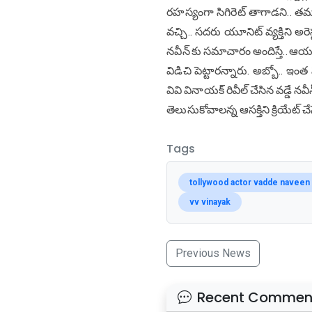
రహస్యంగా సిగిరెట్ తాగాడని.. తమ
వచ్చి.. సదరు యూనిట్ వ్యక్తిని అరె
నవీన్ కు సమాచారం అందిస్తే.. ఆయన
విడిచి పెట్టారన్నారు. అబ్బో.. ఇం
వివి వినాయక్ రివీల్ చేసిన వడ్డే 
తెలుసుకోవాలన్న ఆసక్తిని క్రియేట్ చ
Tags
tollywood actor vadde naveen
vv vinayak
Previous News
Recent Commen