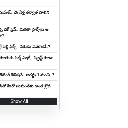
షియ‌ల్‌.. 26 ఏళ్ల తర్వాత షాలిని
 బిగ్ స్టెప్‌.. మిగ‌తా స్టార్స్‌కు ఆ
దా?
ే పెళ్లి ఫిక్స్.. వరుడు ఎవరంటే..?
తురు ఫిల్మ్ ఎంట్రీ.. స్క్రిప్ట్ కూడా
రింగ్ డెసిష‌న్‌.. ఆగ‌స్టు 1 నుంచి..?
్‌తో హీరో సుమంత్‌కు అంత క్లోజ్
Show All