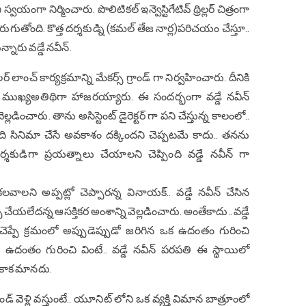
వయంగా నిర్మించారు. పొలిటికల్ ఇన్వెస్టిగేటివ్ థ్రిల్లర్ చిత్రంగా
గుతోంది. కొత్త దర్శకుడ్ని (కమల్ తేజ నార్ల)పరిచయం చేస్తూ..
న్నారు వడ్డే నవీన్.
లాంచ్ కార్యక్రమాన్ని మేకర్స్ గ్రాండ్ గా నిర్వహించారు. దీనికి
్ ముఖ్యఅతిథిగా హాజరయ్యారు. ఈ సందర్భంగా వడ్డే నవీన్
్లడించారు. తాను అసిస్టెంట్ డైరెక్టర్ గా పని చేస్తున్న కాలంలో..
 ఆది సినిమా చేసే అవకాశం దక్కిందని చెప్పటమే కాదు.. తనను
. దర్శకుడిగా ప్రయత్నాలు చేయాలని చెప్పింది వడ్డే నవీన్ గా
ని అప్పట్లో చెప్పారన్న వినాయక్.. వడ్డే నవీన్ చేసిన
ేయలేదన్న ఆసక్తికర అంశాన్ని వెల్లడించారు. అంతేకాదు.. వడ్డే
ెప్పే క్రమంలో అప్పుడెప్పుడో జరిగిన ఒక ఉదంతం గురించి
ఈ ఉదంతం గురించి వింటే.. వడ్డే నవీన్ పరపతి ఈ స్థాయిలో
ి కాక మానదు.
ండ్ వెళ్లి వస్తుంటే.. యూనిట్ లోని ఒక వ్యక్తి విమాన బాత్రూంలో