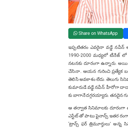
Share on WhatsApp
ఇప్పటితరం ఎవరైనా వడ్డే నవీన్ 
1990-2000 మధ్యలో టీనేజ్ లో 
నటనకు దూరంగా ఉన్నారు. అయితే.. 
చేసినా.. ఆయన గురించి ప్రత్యేక 
తెలిసే అవకాశం లేదు. తెలుగు సినిమా
కుమారుడే వడ్డే నవీన్. హీరోగా ద
కు బాగానే దగ్గరయ్యారు. తనదైన గు
ఆ తర్వాత సినిమాలకు దూరంగా ఉం
ఎస్టేట్ తో పాటు ఫైనాన్స్ ఇతర రం
‘ట్రాన్స్ ఫర్ త్రిమూర్తులు’ అన