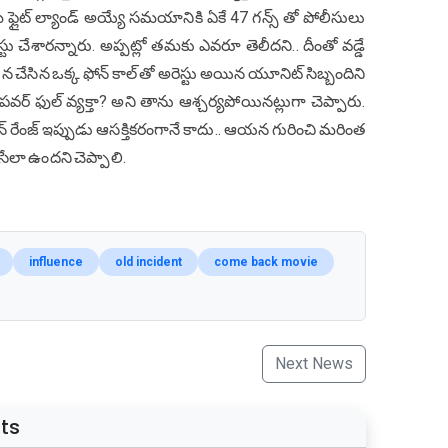
 ఫ్లైట్ ల్యాండ్ అయ్యే సమయానికి ఏకే 47 గన్స్ తో పోలీసులు
స్టు చేశారన్నారు. అప్పట్లో తమకు ఎవరూ తెలీదని.. దీంతో వడ్డే
 చేసిన ఒక్క ఫోన్ కాల్ తో అరెస్టు అయిన యూనిట్ సిబ్బందిని
త పవర్ ఫుల్ వ్యక్తా? అని తాను ఆశ్చర్యపోయినట్లుగా చెప్పారు.
నవీన్ రేంజ్ ఇప్పుడు ఆసక్తికరంగానే కాదు.. ఆయన గురించి మరింత
ేసేలా ఉందని చెప్పాలి.
influence
old incident
come back movie
Next News
ts