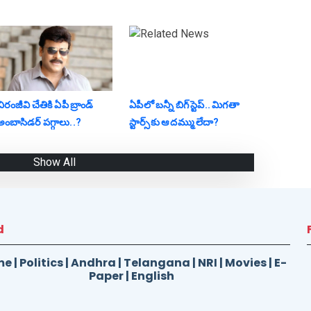
ిరంజీవి చేతికి ఏపీ బ్రాండ్
ఏపీలో బ‌న్నీ బిగ్ స్టెప్‌.. మిగ‌తా
అంబాసిడర్ పగ్గాలు..?
స్టార్స్‌కు ఆ ద‌మ్ము లేదా?
Show All
d
me
|
Politics
|
Andhra
|
Telangana
|
NRI
|
Movies
|
E-
Paper
|
English