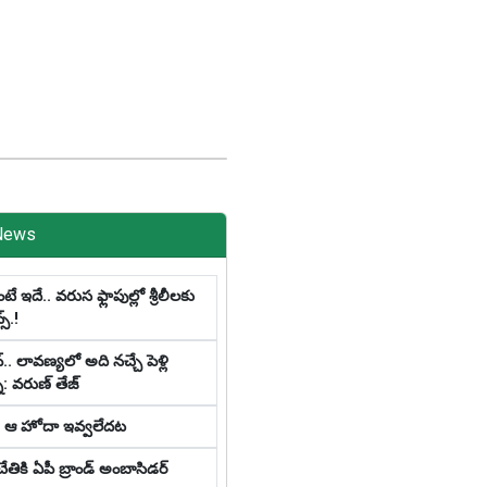
News
 ఇదే.. వ‌రుస ఫ్లాపుల్లో శ్రీ‌లీల‌కు
స్‌.!
్‌.. లావ‌ణ్య‌లో అది న‌చ్చే పెళ్లి
: వ‌రుణ్ తేజ్‌
కి ఆ హోదా ఇవ్వలేదట
చేతికి ఏపీ బ్రాండ్ అంబాసిడర్