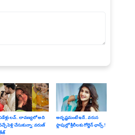
డేళ్లు ల‌వ్‌.. లావ‌ణ్య‌లో అది
అదృష్టమంటే ఇదే.. వ‌రుస
‌చ్చే పెళ్లి చేసుకున్నా: వ‌రుణ్
ఫ్లాపుల్లో శ్రీ‌లీల‌కు గోల్డెన్ ఛాన్స్‌.!
ేజ్‌