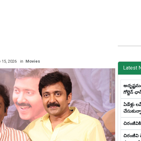
 15, 2026
in
Movies
Latest 
అదృష్టమంటే
గోల్డెన్ ఛాన్
ఏడేళ్లు ల‌వ
చేసుకున్నా
చిరంజీవి
చిరంజీవి 