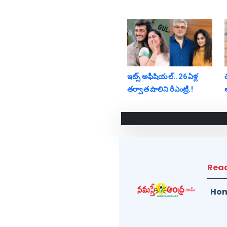
ఇట్స్ అఫీషియ‌ల్‌.. 26 ఏళ్ల
చ
తర్వాత షాలిని రీఎంట్రీ.!
Rea
Ho