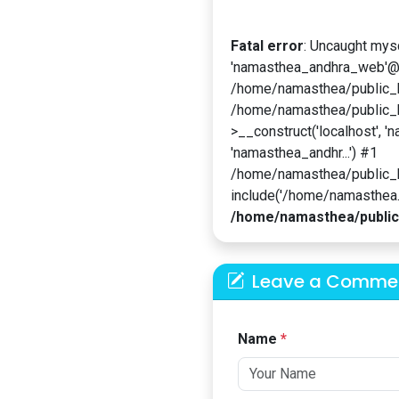
Fatal error
: Uncaught mys
'namasthea_andhra_web'@'l
/home/namasthea/public_ht
/home/namasthea/public_h
>__construct('localhost', '
'namasthea_andhr...') #1
/home/namasthea/public_
include('/home/namasthea...
/home/namasthea/public
Leave a Comme
Name
*