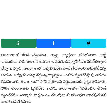
తెలంగాణ‌లో పోటీ చేస్తామ‌ని.. రాష్ట్ర వ్యాప్తంగా త‌న‌తోపాటు పార్టీ
నాయ‌కులు తిరుగుతార‌ని జ‌న‌సేన అధిప‌తి, డిప్యూటీ సీఎం ప‌వ‌న్‌క‌ల్యాణ్
తేల్చి చెప్పారు. తెలంగాణ‌లో ఇప్ప‌టి వ‌ర‌కు పోటీ చేయాల‌ని అనుకోలేద‌న్న
ఆయ‌న‌.. ఇప్పుడు త‌న‌పై చేస్తున్న వ్యాఖ్య‌లు.. త‌న‌ను వ్య‌తిరేకిస్తున్న తీరును
గ‌మ‌నించాక‌.. తెలంగాణ‌లో పోటీ చేయాల‌ని నిర్ణ‌యించుకున్న‌ట్టు తెలిపారు.
తాను తెలంగాణ‌కు వ్య‌తిరేకం కాద‌ని.. తెలంగాణ‌ను విభ‌జించిన తీరుకే
వ్య‌తిరేక‌మ‌ని అన్నారు. పార్ల‌మెంటు త‌లుపులు మూసి విభ‌జించార‌న్న‌దే త‌న
వాద‌న అని తెలిపారు.