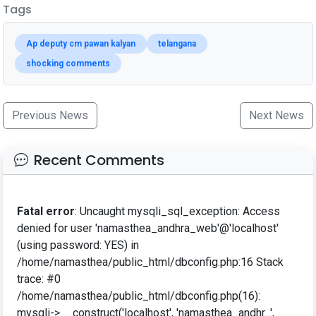
Tags
Ap deputy cm pawan kalyan
telangana
shocking comments
Previous News
Next News
Recent Comments
Fatal error
: Uncaught mysqli_sql_exception: Access
denied for user 'namasthea_andhra_web'@'localhost'
(using password: YES) in
/home/namasthea/public_html/dbconfig.php:16 Stack
trace: #0
/home/namasthea/public_html/dbconfig.php(16):
mysqli->__construct('localhost', 'namasthea_andhr...',