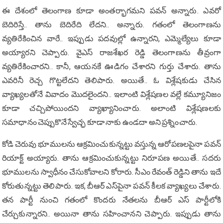
ఈ దేశంలో తెలంగాణ కూడా అంత‌ర్భాగ‌మ‌ని ప‌వ‌న్ అన్నారు. ఎవ‌రో
బెదిరిస్తే.. తాను బెదిరేది లేద‌ని.. అన్నారు. గ‌తంలో తెలంగాణ‌ను
వ్య‌తిరేకించిన వారే.. ఇప్పుడు ప‌ద‌వుల్లో ఉన్నార‌ని, ఎమ్మెల్యేలు కూడా
అయ్యార‌ని చెప్పారు. వైఎస్ రాజ‌శేఖ‌ర రెడ్డి తెలంగాణ‌ను తీవ్రంగా
వ్య‌తిరేకించార‌ని.. కానీ, ఆయ‌న‌కే ఊడిగం చేశార‌ని గుర్తు చేశారు. తాను
ఎవ‌రినీ రెచ్చ గొట్ట‌లేద‌ని తెలిపారు. అయితే.. ఓ విశ్లేష‌కుడు చేసిన
వ్యాఖ్య‌ల‌తోనే వివాదం మొద‌లైంద‌ని.. ఇలాంటి విశ్లేష‌ణ‌ల వ‌ల్లే క‌మ్యూనిజం
కూడా చ‌చ్చిపోయింద‌ని వ్యాఖ్యానించారు. అలాంటి విశ్లేష‌ణ‌ల‌కు
స‌మాధానం చెప్పుకొనే స్వేచ్ఛ కూడా నాకు ఉండ‌దా అని ప్ర‌శ్నించారు.
కోడి చెరువు భూముల‌ను ఆక్ర‌మించుకున్న‌ట్టు వ‌స్తున్న ఆరోప‌ణ‌ల‌పైనా ప‌వ‌న్
రియాక్ట్ అయ్యారు. తాను ఆక్ర‌మించుకున్న‌ట్టు నిరూప‌ణ అయితే.. స‌ద‌రు
భూముల‌ను స్వాధీనం చేసుకోవాల‌ని కోరారు. సీఎం రేవంత్ రెడ్డిని తాను ఇదే
కోరుతున్న‌ట్టు తెలిపారు. ఇక‌, బీఆర్ ఎస్‌పైనా ప‌వ‌న్ కీల‌క వ్యాఖ్య‌లు చేశారు.
త‌న పార్టీ నుంచి గ‌తంలో కొంద‌రు నేత‌ల‌ను బీఆర్ ఎస్ పార్టీలోకి
చేర్చుకున్నార‌ని.. అయినా తాను స‌హించాన‌ని చెప్పారు. ఇప్పుడు తాను