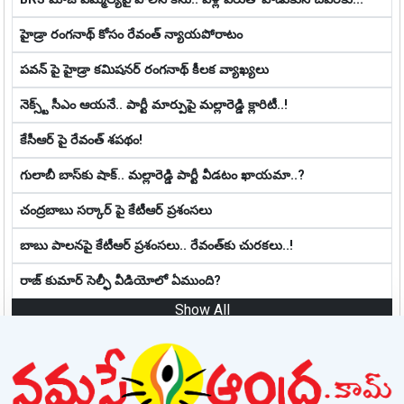
హైడ్రా రంగనాథ్ కోసం రేవంత్ న్యాయపోరాటం
పవన్ పై హైడ్రా కమిషనర్ రంగనాథ్ కీలక వ్యాఖ్యలు
నెక్స్ట్ సీఎం ఆయనే.. పార్టీ మార్పుపై మ‌ల్లారెడ్డి క్లారిటీ..!
కేసీఆర్ పై రేవంత్ శపథం!
గులాబీ బాస్‌కు షాక్.. మల్లారెడ్డి పార్టీ వీడ‌టం ఖాయ‌మా..?
చంద్రబాబు సర్కార్ పై కేటీఆర్ ప్రశంసలు
బాబు పాలనపై కేటీఆర్ ప్రశంసలు.. రేవంత్‌కు చుర‌క‌లు..!
రాజ్ కుమార్ సెల్ఫీ వీడియోలో ఏముంది?
Show All