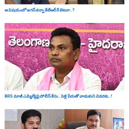
ఆ విష‌యంలో జ‌గ‌న్ క‌న్నా కేటీఆర్‌రే బెట‌రా..?
BRS మాజీ ఎమ్మెల్యేపై పోలీస్ కేసు.. పెళ్లి పేరుతో వాడుకుని చివ‌ర‌కు..!