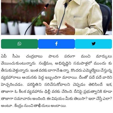
ఏపీ సీఎం చంద్ర‌బాబు పాల‌న ప‌రంగా మంచి మార్కులు
వేయించుకుంటున్నారు. సంక్షేమం, అభివృద్ధిని స‌మ‌పాళ్ల‌లో ముందు కు
తీసుకువెళ్తున్నారు. ఇంత వ‌ర‌కు బాగానే ఉన్నా.. కొంద‌రు ఎమ్మెల్యేలు చేస్తున్న
వ్య‌వ‌హారాలు ఆయ‌న‌కు పెద్ద ఇబ్బందిగా మారాయి. దీంతో ప‌దే ప‌దే వారిని
హెచ్చ‌రించ‌డం.. ప‌రిస్థితిని స‌రిచేసుకోవాల‌ని చెప్ప‌డం తెలిసిందే. ఇక‌,
తాజాగా ఓ కీల‌క వ్య‌వ‌హారం ఢిల్లీ వ‌ర‌కు చేరింది. దీనిపై ప్ర‌భుత్వానికి కూడా
తాజాగా స‌మాచారం అందింది. ఈ విష‌యం మీకు తెలుసా? ఇలా చేస్తే ఎలా?
అంటూ.. కేంద్రం నుంచి తాఖీదులు అందాయి.