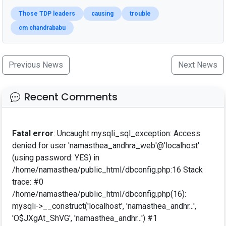
Those TDP leaders
causing
trouble
cm chandrababu
Previous News
Next News
Recent Comments
Fatal error
: Uncaught mysqli_sql_exception: Access
denied for user 'namasthea_andhra_web'@'localhost'
(using password: YES) in
/home/namasthea/public_html/dbconfig.php:16 Stack
trace: #0
/home/namasthea/public_html/dbconfig.php(16):
mysqli->__construct('localhost', 'namasthea_andhr...',
'O$JXgAt_ShVG', 'namasthea_andhr...') #1