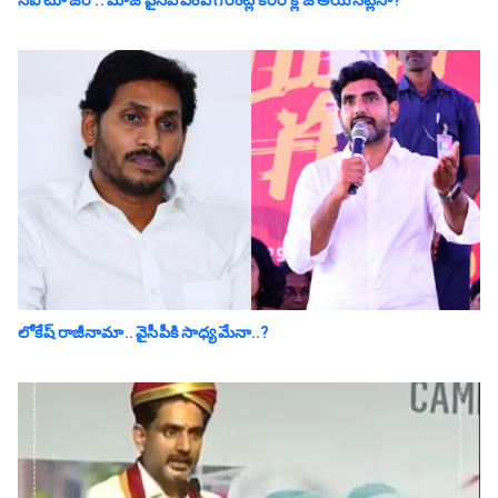
సీఐ టూ జీరో.. మాజీ వైసీపీ ఎంపీ గోరంట్ల కెరీర్ క్లోజ్ అయిన‌ట్లేనా?
లోకేష్ రాజీనామా.. వైసీపీకి సాధ్య‌మేనా..?