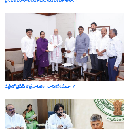
వైసీపీకి విరాళాల సునామీ.. టీడీపీకేమో అలా..!
ఢిల్లీలో వైసీపీ కొత్త నాట‌కం.. దాని కోస‌మేనా..?