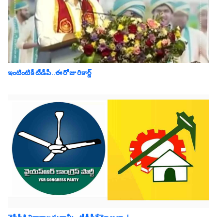
ఇంటింటికీ టీడీపీ..ఈ రోజు రికార్డ్