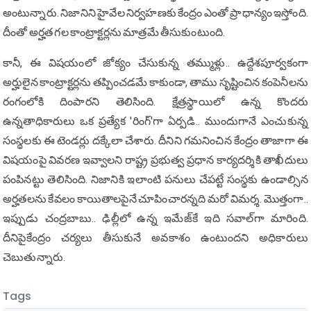
అంటున్నారు. నిజానిని హైవేల నిర్వ‌హ‌ణ‌కు కేంద్రం ఎంతో ప్రాధాన్యం ఇస్తోంది.
దీంతో అర్హత గల కాంట్రాక్టర్లను మాత్ర‌మే తీసుకుంటుంది.
కానీ, ఈ విష‌యంలో జోక్యం చేసుకున్న త‌మ్ముళ్లు.. ఉద్దేశపూర్వకంగా
అర్హులైన కాంట్రాక్ట‌ర్ల‌ను తప్పించడమే కాకుండా, తాము సృష్టించిన కంపెనీల‌ను
రంగంలోకి దింపార‌ని తెలిసింది. క్షేత్రస్థాయిలో ఉన్న కొందరు
ఉన్నతాధికారులు ఒక ప్రత్యేక 'రింగ్'గా ఏర్పడి.. ముందుగానే ఎంచుకున్న
సంస్థ‌ల‌కు ఈ టెండర్లు దక్కేలా చేశారు. దీనిని గ‌మ‌నించిన కేంద్రం తాజాగా ఈ
విష‌యంపై వివ‌ర‌ణ ఇవ్వాల‌ని రాష్ట్ర ప్ర‌భుత్వ ప్ర‌ధాన కార్య‌ద‌ర్శికి తాఖీదులు
పంపిన‌ట్టు తెలిసింది. నిజానికి ఇలాంటి ప‌నులు చేప‌ట్టే సంస్థ‌కు ఉండాల్సిన
అర్హ‌త‌ల‌ను కేవ‌లం కాయితాల‌పైనే చూపించార‌న్న‌ది మ‌రో విమ‌ర్శ‌. మొత్తంగా..
ఇప్పుడు చంద్ర‌బాబు.. ఢిల్లీలో ఉన్న ఇమేజ్‌కే ఇది స‌వాల్‌గా మారింది.
దీనిపైకేంద్రం చ‌ర్య‌లు తీసుకునే అవ‌కాశం ఉంటుంద‌ని అధికారులు
చెబుతున్నారు.
Tags