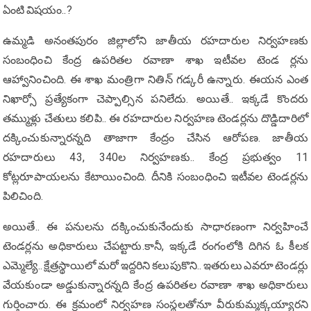
ఏంటి విష‌యం..?
ఉమ్మ‌డి అనంత‌పురం జిల్లాలోని జాతీయ ర‌హ‌దారుల నిర్వ‌హ‌ణ‌కు
సంబంధించి కేంద్ర ఉప‌రిత‌ల ర‌వాణా శాఖ ఇటీవ‌ల టెండ ర్ల‌ను
ఆహ్వానించింది. ఈ శాఖ మంత్రిగా నితిన్ గ‌డ్క‌రీ ఉన్నారు. ఈయ‌న ఎంత
నిఖార్సో ప్ర‌త్యేకంగా చెప్పాల్సిన ప‌నిలేదు. అయితే.. ఇక్క‌డే కొంద‌రు
త‌మ్ముళ్లు చేతులు క‌లిపి.. ఈ ర‌హ‌దారుల నిర్వ‌హ‌ణ టెండ‌ర్ల‌ను దొడ్డిదారిలో
ద‌క్కించుకున్నార‌న్న‌ది తాజాగా కేంద్రం చేసిన ఆరోప‌ణ‌. జాతీయ
ర‌హ‌దారులు 43, 340ల నిర్వ‌హ‌ణ‌కు.. కేంద్ర ప్ర‌భుత్వం 11
కోట్ల‌రూపాయ‌ల‌ను కేటాయించింది. దీనికి సంబంధించి ఇటీవ‌ల టెండ‌ర్ల‌ను
పిలిచింది.
అయితే.. ఈ ప‌నుల‌ను ద‌క్కించుకునేందుకు సాధార‌ణంగా నిర్వ‌హించే
టెండ‌ర్ల‌ను అధికారులు చేప‌ట్టారు.కానీ, ఇక్క‌డే రంగంలోకి దిగిన ఓ కీల‌క
ఎమ్మెల్యే.. క్షేత్ర‌స్థాయిలో మ‌రో ఇద్ద‌రిని క‌లుపుకొని.. ఇత‌రులు ఎవ‌రూ టెండ‌ర్లు
వేయ‌కుండా అడ్డుకున్నార‌న్న‌ది కేంద్ర ఉప‌రిత‌ల ర‌వాణా శాఖ అధికారులు
గుర్తించారు. ఈ క్ర‌మంలో నిర్వ‌హ‌ణ సంస్థ‌ల‌తోనూ వీరుకుమ్మ‌క్క‌య్యార‌ని