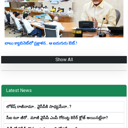
బాబు క్యాబినెట్‌లో ప్ర‌క్షాళ‌న‌.. ఆ ఐదుగురు ఔట్‌.!
Show All
Latest News
లోకేష్ రాజీనామా.. వైసీపీకి సాధ్య‌మేనా..?
సీఐ టూ జీరో.. మాజీ వైసీపీ ఎంపీ గోరంట్ల కెరీర్ క్లోజ్ అయిన‌ట్లేనా?