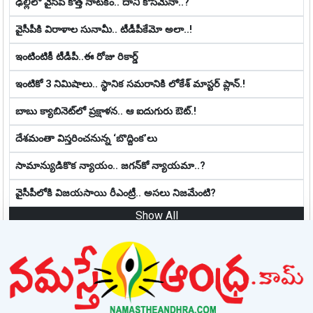
ఢిల్లీలో వైసీపీ కొత్త నాట‌కం.. దాని కోస‌మేనా..?
వైసీపీకి విరాళాల సునామీ.. టీడీపీకేమో అలా..!
ఇంటింటికీ టీడీపీ..ఈ రోజు రికార్డ్
ఇంటికో 3 నిమిషాలు.. స్థానిక స‌మ‌రానికి లోకేశ్ మాస్ట‌ర్ ప్లాన్‌.!
బాబు క్యాబినెట్‌లో ప్ర‌క్షాళ‌న‌.. ఆ ఐదుగురు ఔట్‌.!
దేశమంతా విస్తరించనున్న ‘బొద్దింక’లు
సామాన్యుడికొక న్యాయం.. జ‌గ‌న్‌కో న్యాయ‌మా..?
వైసీపీలోకి విజయసాయి రీఎంట్రీ.. అసలు నిజమేంటి?
Show All