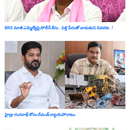
BRS మాజీ ఎమ్మెల్యేపై పోలీస్ కేసు.. పెళ్లి పేరుతో వాడుకుని చివ‌ర‌కు..!
హైడ్రా రంగనాథ్ కోసం రేవంత్ న్యాయపోరాటం