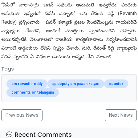
“ఏపీలో చాలాసార్లు జగన్ సభలకు అనుమతి ఇవ్వలేదు. ఎందుకు
అనుమతి ఇవ్వలేదో పవన్ చెప్పాలి” అని రేవంత్ రెడ్డి (Revanth
Reddy) ప్రశ్నించారు. పవన్ కళ్యాణ్ ప్రజల సెంటిమెంట్లను గాయపరిచే
వ్యాఖ్యలు చేశారని, అందుకే మంత్రులు స్పందించారని చెప్పారు.
అయినప్పటికీ తెలంగాణలో రాజకీయ కార్యకలాపాలు నిర్వహించడానికి
ఎలాంటి అడ్డంకులు లేవని స్పష్టం చేశారు. మరి, రేవంత్ రెడ్డి వ్యాఖ్యలపై
పవన్ స్పందన ఏ విధంగా ఉంటుంది అన్నది వేచి చూడాలి.
Tags
cm revanth reddy
ap deputy cm pawan kalyan
counter
comments on telangana
Previous News
Next News
Recent Comments