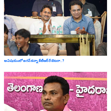
ఆ విష‌యంలో జ‌గ‌న్ క‌న్నా కేటీఆర్‌రే బెట‌రా..?