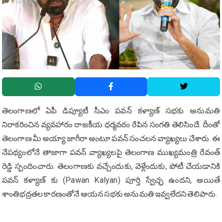
తెలంగాణలో ఏపీ డిప్యూటీ సీఎం పవన్ కళ్యాణ్ సభకు అనుమతి
నిరాకరించిన వ్యవహారం రాజకీయ ధర్మవరం రేపిన సంగతి తెలిసిందే. దీంతో
తెలంగాణ మీ అయ్యా జాగీరా అంటూ పవన్ సంచలన వ్యాఖ్యలు చేశారు. ఈ
నేపథ్యంలోనే తాజాగా పవన్ వ్యాఖ్యలపై తెలంగాణ ముఖ్యమంత్రి రేవంత్
రెడ్డి స్పందించారు. తెలంగాణకు వచ్చేందుకు, వెళ్లేందుకు, పోటీ చేయడానికి
పవన్ కళ్యాణ్ కు (Pawan Kalyan) పూర్తి స్వేచ్ఛ ఉందని, అయితే
శాంతిభద్రతల కారణంతోనే ఆయన సభకు అనుమతి ఇవ్వలేదని తెలిపారు.