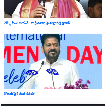
నెక్స్ట్ సీఎం ఆయనే.. పార్టీ మార్పుపై మ‌ల్లారెడ్డి క్లారిటీ..!
కేసీఆర్ పై రేవంత్ శపథం!