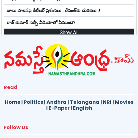
బాబు పాలనపై కేటీఆర్ ప్రశంసలు.. రేవంత్‌కు చుర‌క‌లు..!
రాజ్ కుమార్ సెల్ఫీ వీడియోలో ఏముంది?
Show All
Read
Home
|
Politics
|
Andhra
|
Telangana
|
NRI
|
Movies
|
E-Paper
|
English
Follow Us