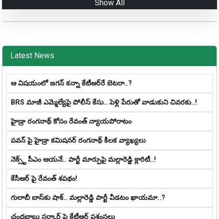
Show All
Latest News
ఆ విష‌యంలో జ‌గ‌న్ క‌న్నా కేటీఆర్‌రే బెట‌రా..?
BRS మాజీ ఎమ్మెల్యేపై పోలీస్ కేసు.. పెళ్లి పేరుతో వాడుకుని చివ‌ర‌కు..!
హైడ్రా రంగనాథ్ కోసం రేవంత్ న్యాయపోరాటం
పవన్ పై హైడ్రా కమిషనర్ రంగనాథ్ కీలక వ్యాఖ్యలు
నెక్స్ట్ సీఎం ఆయనే.. పార్టీ మార్పుపై మ‌ల్లారెడ్డి క్లారిటీ..!
కేసీఆర్ పై రేవంత్ శపథం!
గులాబీ బాస్‌కు షాక్.. మల్లారెడ్డి పార్టీ వీడ‌టం ఖాయ‌మా..?
చంద్రబాబు సర్కార్ పై కేటీఆర్ ప్రశంసలు