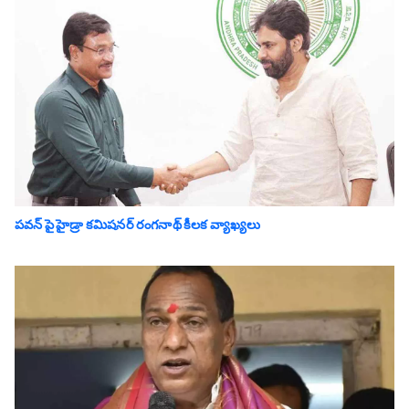
పవన్ పై హైడ్రా కమిషనర్ రంగనాథ్ కీలక వ్యాఖ్యలు