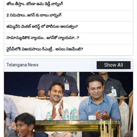
తోలు తీస్తాం..బోండా ఉమ డెడ్లీ వార్నింగ్
2 నిమిషాలు..జగన్ కు బాబు వార్నింగ్
తమ్మినేని వెంకట్ అరెస్ట్ లో పోలీసుల అలసత్వం?
సామాన్యుడికొక న్యాయం.. జ‌గ‌న్‌కో న్యాయ‌మా..?
వైసీపీలోకి విజయసాయి రీఎంట్రీ.. అసలు నిజమేంటి?
Show All
Telangana News