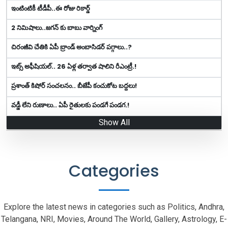
ఇంటింటికీ టీడీపీ..ఈ రోజు రికార్డ్
2 నిమిషాలు..జగన్ కు బాబు వార్నింగ్
చిరంజీవి చేతికి ఏపీ బ్రాండ్ అంబాసిడర్ పగ్గాలు..?
ఇట్స్ అఫీషియ‌ల్‌.. 26 ఏళ్ల తర్వాత షాలిని రీఎంట్రీ.!
ప్రశాంత్ కిషోర్ సంచలనం.. బీజేపీ కంచుకోట బద్దలు!
వడ్డీ లేని రుణాలు.. ఏపీ రైతుల‌కు పండ‌గే పండ‌గ‌.!
Show All
Categories
Explore the latest news in categories such as Politics, Andhra,
Telangana, NRI, Movies, Around The World, Gallery, Astrology, E-