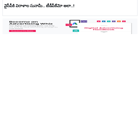
వైసీపీకి విరాళాల సునామీ.. టీడీపీకేమో అలా..!